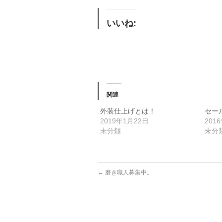
いいね:
関連
外装仕上げとは！
セー
2019年1月22日
201
未分類
未分
←
磨き職人募集中。