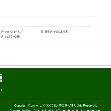
時計の外装仕上げ
腕時計の防水試験
時計の電池交換
Copyright ©
たいむこうぼう(旧大夢工房)
All Rights Reserved.
Powered by
WordPress
&
BizVektor Theme
by Vektor,Inc. technology.