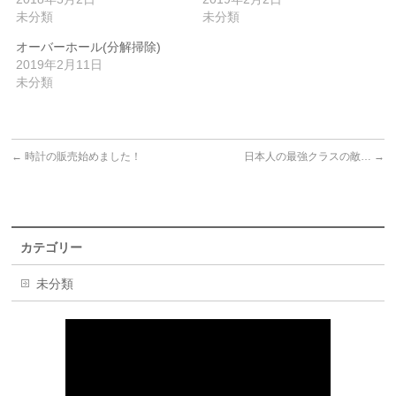
未分類
未分類
オーバーホール(分解掃除)
2019年2月11日
未分類
←
時計の販売始めました！
日本人の最強クラスの敵…
→
カテゴリー
未分類