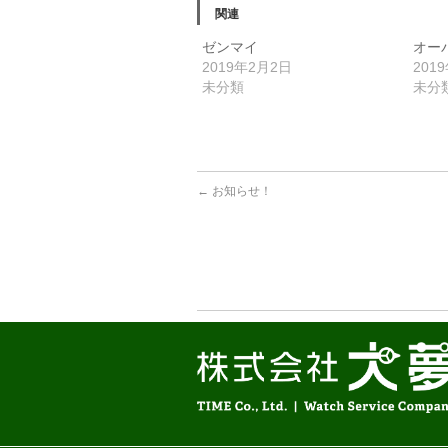
関連
ゼンマイ
オー
2019年2月2日
201
未分類
未分
←
お知らせ！