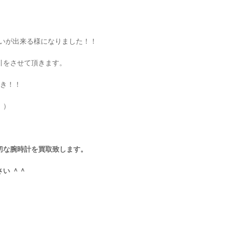
払いが出来る様になりました！！
引をさせて頂きます。
引き！！
。）
切な腕時計を買取致します。
い ＾＾