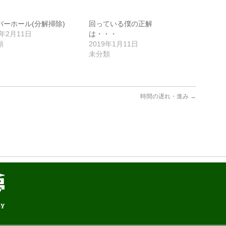
バーホール(分解掃除)
回っている僕の正解
9年2月11日
は・・・
類
2019年1月11日
未分類
時間の遅れ・進み
→