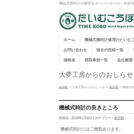
機械式腕時計の修理＆オーバーホール・吉祥
ホーム
機械式腕時計修理のたいむ
お問い合わせ
過去の投稿一覧
価格表
買取事例一覧
会社概要
大夢工房からのおしらせ
HOME
»
大夢工房からのおしらせ »
未分類
»
機械式
機械式時計の良きところ
投稿日 : 2019年2月6日 | カテゴリー :
未分類
機械式時計には二種類あります。